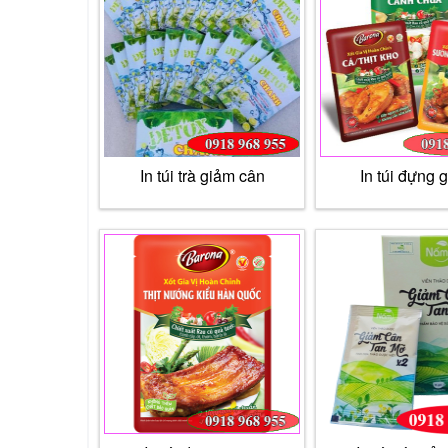
In túi trà giảm cân
In túi đựng g