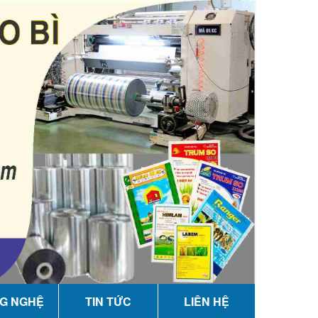
G NGHỆ
TIN TỨC
LIÊN HỆ