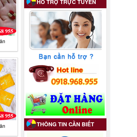
HỖ TRỢ TRỰC TUYẾN
in màng co giá rẻ tại hcm
12/08/2017
8 năm trước.
cân
THÔNG TIN CẦN BIẾT
cân