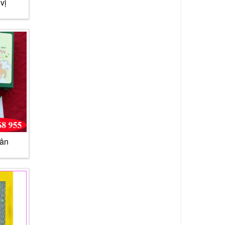
vị
cân