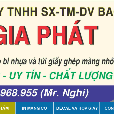
PHẨM
IN MÀNG CO
DECAL VÀ HỘP GIẤY
CÔN