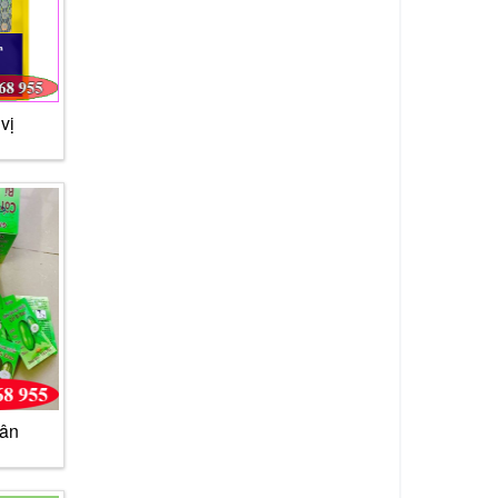
vị
cân