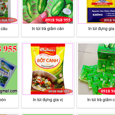
u câu
In túi trà giảm cân
In túi đựng gia 
 bón
In túi đựng gia vị
In túi trà giảm 