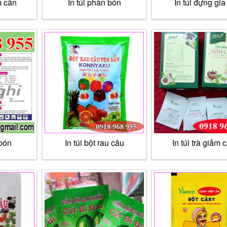
m cân
In túi phân bón
In túi đựng gia 
 bón
In túi bột rau câu
In túi trà giảm 