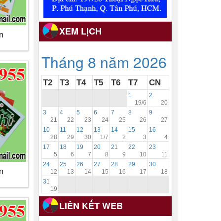
XEM LỊCH
n
Tháng 8 năm 2026
T2
T3
T4
T5
T6
T7
CN
1
2
19/6
20
3
4
5
6
7
8
9
21
22
23
24
25
26
27
10
11
12
13
14
15
16
28
29
30
1/7
2
3
4
17
18
19
20
21
22
23
5
6
7
8
9
10
11
24
25
26
27
28
29
30
n
12
13
14
15
16
17
18
31
19
LIÊN KẾT WEB