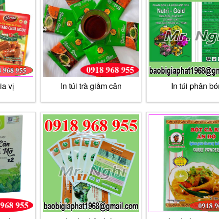
ia vị
In túi trà giảm cân
In túi phân bó