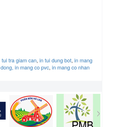
n tui tra giam can
,
in tui dung bot
,
in mang
 dong,
in mang co pvc
,
in mang co nhan