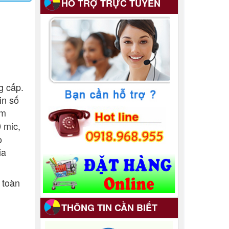
HỖ TRỢ TRỰC TUYẾN
Gia công thành phẩm sau
in
12/08/2017
8 năm trước.
g cấp.
in số
àm
 mic,
o
ia
g toàn
THÔNG TIN CẦN BIẾT