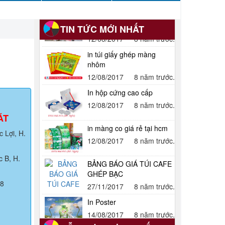
TIN TỨC MỚI NHẤT
in túi giấy ghép màng
nhôm
12/08/2017
8 năm trước.
In hộp cứng cao cấp
12/08/2017
8 năm trước.
ÁT
in màng co giá rẻ tại hcm
 Lợi, H.
12/08/2017
8 năm trước.
BẢNG BÁO GIÁ TÚI CAFE
 B, H.
GHÉP BẠC
27/11/2017
8 năm trước.
68
In Poster
14/08/2017
8 năm trước.