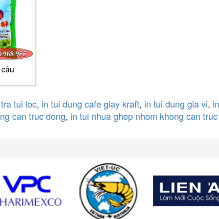
u câu
 tra tui loc
,
in tui dung cafe giay kraft
,
in tui dung gia vi
,
i
ong can truc dong
,
in tui nhua ghep nhom khong can truc