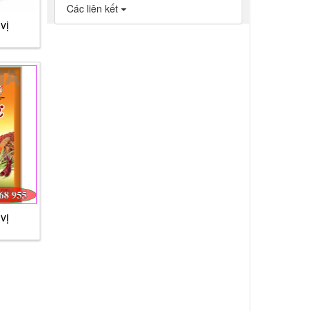
Các liên kết
vị
vị