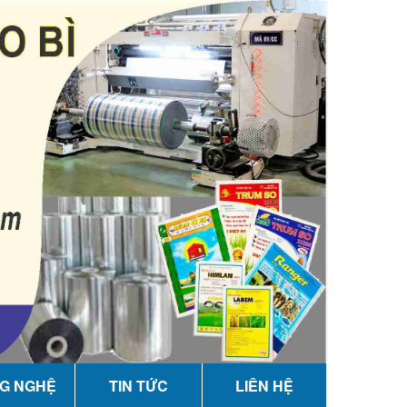
G NGHỆ
TIN TỨC
LIÊN HỆ