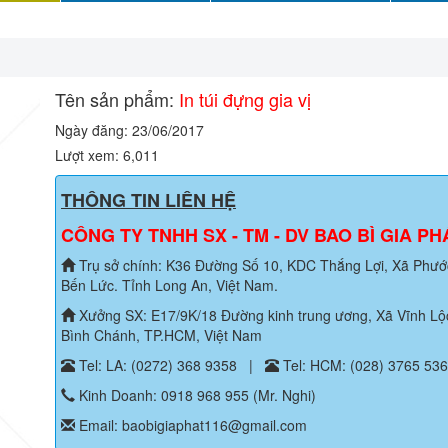
Tên sản phẩm:
In túi đựng gia vị
Ngày đăng: 23/06/2017
Lượt xem: 6,011
THÔNG TIN LIÊN HỆ
CÔNG TY TNHH SX - TM - DV BAO BÌ GIA PH
Trụ sở chính: K36 Đường Số 10, KDC Thắng Lợi, Xã Phước
Bến Lức. Tỉnh Long An, Việt Nam.
Xưởng SX: E17/9K/18 Đường kinh trung ương, Xã Vĩnh Lộc
Bình Chánh, TP.HCM, Việt Nam
Tel: LA: (0272) 368 9358
|
Tel: HCM: (028) 3765 53
Kinh Doanh: 0918 968 955 (Mr. Nghi)
Email: baobigiaphat116@gmail.com