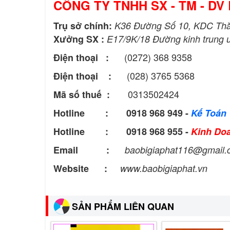
CÔNG TY TNHH SX - TM - DV 
Trụ sở chính:
K36 Đường Số 10, KDC Thắn
Xưởng SX :
E17/9K/18 Đường kinh trung 
(0272) 368 9358
Điện thoại :
(028) 3765 5368
Điện thoại :
0313502424
Mã số thuế :
Hotline : 0918 968 949 -
Kế Toán
Hotline : 0918 968 955 -
Kinh Do
Email :
baobigiaphat116@gmail
Website :
www.baobigiaphat.vn
SẢN PHẨM LIÊN QUAN