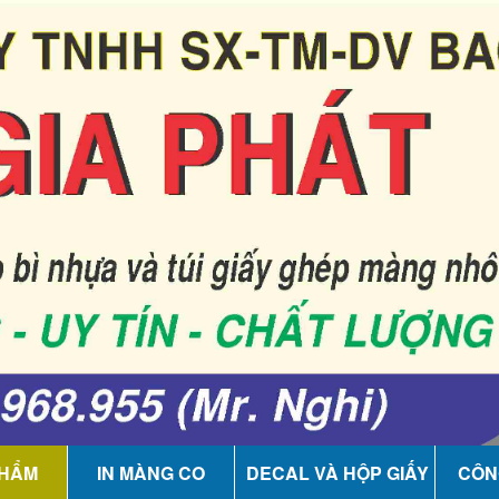
PHẨM
IN MÀNG CO
DECAL VÀ HỘP GIẤY
CÔN