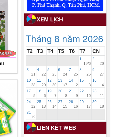
XEM LỊCH
Tháng 8 năm 2026
T2
T3
T4
T5
T6
T7
CN
1
2
âu
19/6
20
3
4
5
6
7
8
9
21
22
23
24
25
26
27
10
11
12
13
14
15
16
28
29
30
1/7
2
3
4
17
18
19
20
21
22
23
5
6
7
8
9
10
11
24
25
26
27
28
29
30
12
13
14
15
16
17
18
31
19
LIÊN KẾT WEB