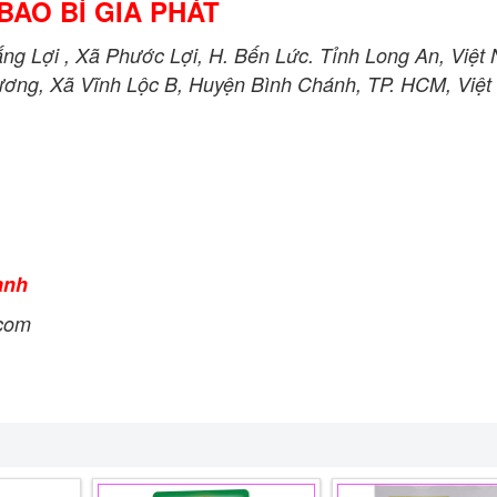
BAO BÌ GIA PHÁT
g Lợi , Xã Phước Lợi, H. Bến Lức. Tỉnh Long An, Việt
ương, Xã Vĩnh Lộc B, Huyện Bình Chánh, TP. HCM, Việt
anh
.com