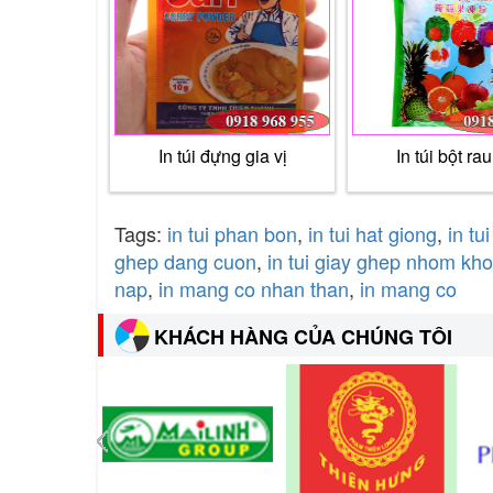
In túi đựng gia vị
In túi bột ra
Tags:
in tui phan bon
,
in tui hat giong
,
in tui
ghep dang cuon
,
in tui giay ghep nhom kh
nap
,
in mang co nhan than
,
in mang co
KHÁCH HÀNG CỦA CHÚNG TÔI