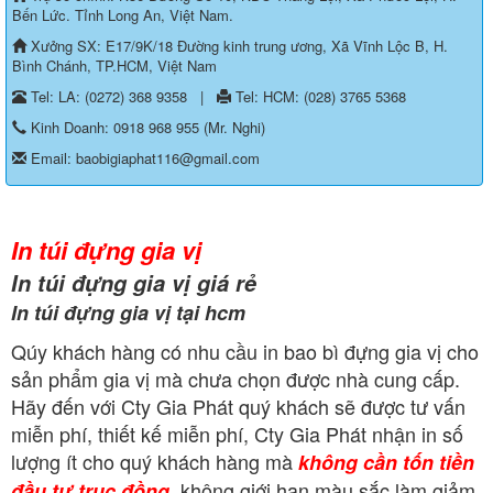
Bến Lức. Tỉnh Long An, Việt Nam.
Xưởng SX: E17/9K/18 Đường kinh trung ương, Xã Vĩnh Lộc B, H.
Bình Chánh, TP.HCM, Việt Nam
Tel: LA: (0272) 368 9358
|
Tel: HCM: (028) 3765 5368
Kinh Doanh: 0918 968 955 (Mr. Nghi)
Email: baobigiaphat116@gmail.com
In túi đựng gia vị
In túi đựng gia vị giá rẻ
In túi đựng gia vị tại hcm
Qúy khách hàng có nhu cầu in bao bì đựng gia vị cho
sản phẩm gia vị mà chưa chọn được nhà cung cấp.
Hãy đến với Cty Gia Phát quý khách sẽ được tư vấn
miễn phí, thiết kế miễn phí, Cty Gia Phát nhận in số
lượng ít cho quý khách hàng mà
không cần tốn tiền
, không giới hạn màu sắc làm giảm
đầu tư trục đồng