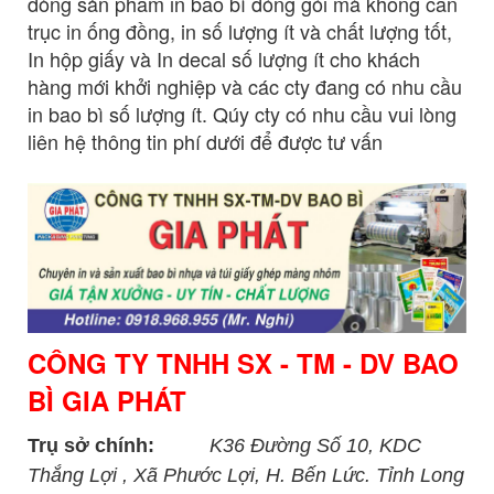
dòng sản phẩm in bao bì đóng gói mà không cần
trục in ống đồng, in số lượng ít và chất lượng tốt,
In hộp giấy và In decal số lượng ít cho khách
hàng mới khởi nghiệp và các cty đang có nhu cầu
in bao bì số lượng ít. Qúy cty có nhu cầu vui lòng
liên hệ thông tin phí dưới để được tư vấn
CÔNG TY TNHH SX - TM - DV BAO
BÌ GIA PHÁT
Trụ sở chính:
K36 Đường Số 10, KDC
Thắng Lợi , Xã Phước Lợi, H. Bến Lức. Tỉnh Long