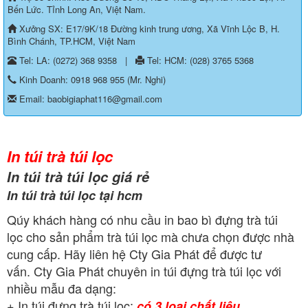
Bến Lức. Tỉnh Long An, Việt Nam.
Xưởng SX: E17/9K/18 Đường kinh trung ương, Xã Vĩnh Lộc B, H.
Bình Chánh, TP.HCM, Việt Nam
Tel: LA: (0272) 368 9358
|
Tel: HCM: (028) 3765 5368
Kinh Doanh: 0918 968 955 (Mr. Nghi)
Email: baobigiaphat116@gmail.com
In túi trà túi lọc
In túi trà túi lọc giá rẻ
In túi trà túi lọc tại hcm
Qúy khách hàng có nhu cầu in bao bì đựng trà túi
lọc cho sản phẩm trà túi lọc mà chưa chọn được nhà
cung cấp. Hãy liên hệ Cty Gia Phát để được tư
vấn. Cty Gia Phát chuyên in túi đựng trà túi lọc với
nhiều mẫu đa dạng:
+ In túi đựng trà túi lọc:
có 3 loại chất liệu