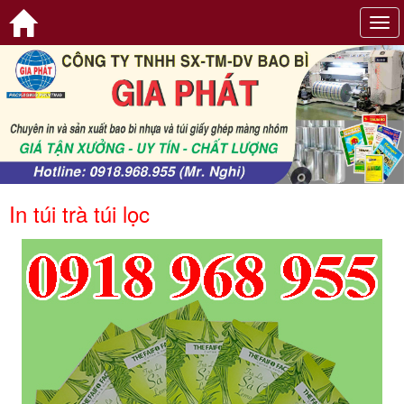
Tog
navi
In túi trà túi lọc