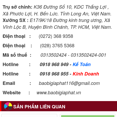
Trụ sở chính:
K36 Đường Số 10, KDC Thắng Lợi ,
Xã Phước Lợi, H. Bến Lức. Tỉnh Long An, Việt Nam.
Xưởng SX :
E17/9K/18 Đường kinh trung ương, Xã
Vĩnh Lộc B, Huyện Bình Chánh, TP. HCM, Việt Nam.
(0272) 368 9358
Điện thoại :
(028) 3765 5368
Điện thoại :
-
Mã số thuế :
0313502424
0313502424-001
Hotline :
0918 968 949
-
Kế Toán
Hotline :
0918 968 955
-
Kinh Doanh
Email :
baobigiaphat116@gmail.com
Website :
www.baobigiaphat.vn
SẢN PHẨM LIÊN QUAN