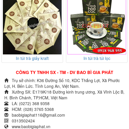
In túi trà giấy kraft
In túi trà túi lọc
CÔNG TY TNHH SX - TM - DV BAO BÌ GIA PHÁT
Trụ sở chính: K36 Đường Số 10, KDC Thắng Lợi, Xã Phước
Lợi, H. Bến Lức. Tỉnh Long An, Việt Nam.
Xưởng SX: E17/9K/18 Đường kinh trung ương, Xã Vĩnh Lộc B,
H. Bình Chánh, TP.HCM, Việt Nam
LA: (0272) 368 9358
HCM: (028) 3765 5368
baobigiaphat116@gmail.com
0313502424
www.baobigiaphat.vn