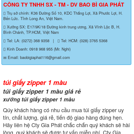
CÔNG TY TNHH SX - TM - DV BAO BÌ GIA PHÁT
Trụ sở chính: K36 Đường Số 10, KDC Thắng Lợi, Xã Phước Lợi, H.
Bến Lức. Tỉnh Long An, Việt Nam.
Xưởng SX: E17/9K/18 Đường kinh trung ương, Xã Vĩnh Lộc B, H.
Bình Chánh, TP.HCM, Việt Nam
Tel: LA: (0272) 368 9358
|
Tel: HCM: (028) 3765 5368
Kinh Doanh: 0918 968 955 (Mr. Nghi)
Email: baobigiaphat116@gmail.com
túi giấy zipper 1 màu
túi giấy zipper 1 màu giá rẻ
xưởng túi giấy zipper 1 màu
Qúy khách hàng có nhu cầu mua túi giấy zipper uy
tín, chất lượng, giá rẻ, tiến độ giao hàng đúng hẹn.
Hãy liên hệ Cty Gia Phát chắc chắn quý khách sẽ hài
lòng, quý khách sẽ được tư vấn miễn phí, Cty Gia