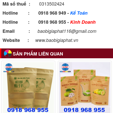
0313502424
Mã số thuế :
Hotline : 0918 968 949 -
Kế Toán
Hotline : 0918 968 955 -
Kinh Doanh
Email :
baobigiaphat116@gmail.com
Website :
www.baobigiaphat.vn
SẢN PHẨM LIÊN QUAN