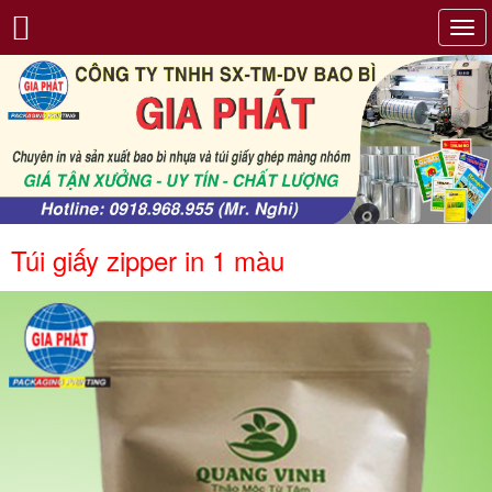
Tog
navi
Túi giấy zipper in 1 màu