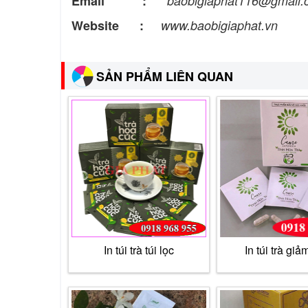
Email :
baobigiaphat116@gmail
Website :
www.baobigiaphat.vn
SẢN PHẨM LIÊN QUAN
In túi trà túi lọc
In túi trà giả