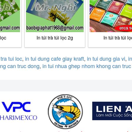
 lọc
In túi trà túi lọc 2g
In túi trà túi lọ
 tra tui loc
,
in tui dung cafe giay kraft
,
in tui dung gia vi
,
i
ong can truc dong
,
in tui nhua ghep nhom khong can truc