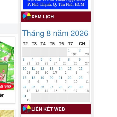
XEM LỊCH
Tháng 8 năm 2026
T2
T3
T4
T5
T6
T7
CN
1
2
19/6
20
3
4
5
6
7
8
9
21
22
23
24
25
26
27
10
11
12
13
14
15
16
28
29
30
1/7
2
3
4
17
18
19
20
21
22
23
5
6
7
8
9
10
11
24
25
26
27
28
29
30
12
13
14
15
16
17
18
cân
31
19
LIÊN KẾT WEB