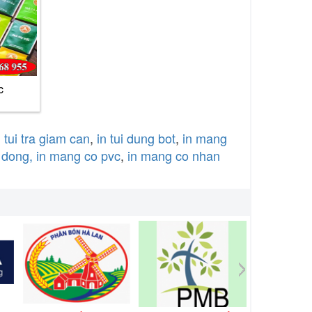
c
n tui tra giam can
,
in tui dung bot
,
in mang
 dong,
in mang co pvc
,
in mang co nhan