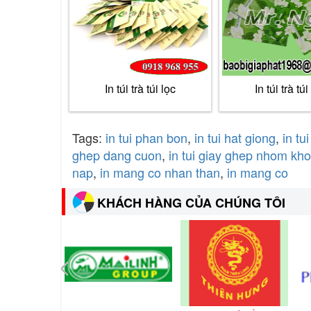
In túi trà túi lọc
In túi trà túi
Tags:
in tui phan bon
,
in tui hat giong
,
in tui
ghep dang cuon
,
in tui giay ghep nhom kh
nap
,
in mang co nhan than
,
in mang co
KHÁCH HÀNG CỦA CHÚNG TÔI