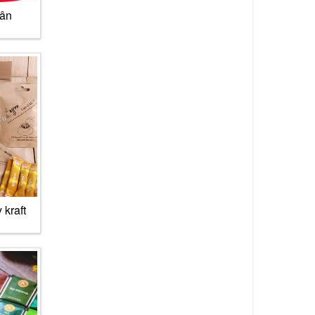
cân
 kraft