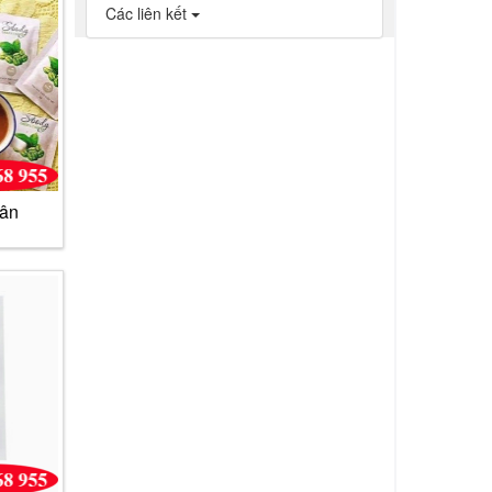
Các liên kết
cân