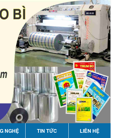
G NGHỆ
TIN TỨC
LIÊN HỆ