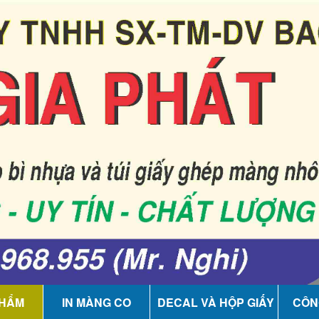
PHẨM
IN MÀNG CO
DECAL VÀ HỘP GIẤY
CÔN