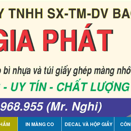
PHẨM
IN MÀNG CO
DECAL VÀ HỘP GIẤY
CÔN