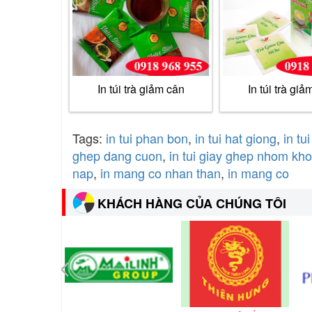
In túi trà giảm cân
In túi trà giả
Tags:
in tui phan bon
,
in tui hat giong
,
in tui
ghep dang cuon
,
in tui giay ghep nhom kh
nap
,
in mang co nhan than
,
in mang co
KHÁCH HÀNG CỦA CHÚNG TÔI