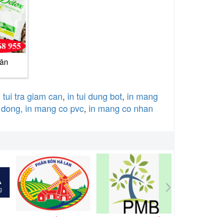
cân
n tui tra giam can
,
in tui dung bot
,
in mang
 dong,
in mang co pvc
,
in mang co nhan