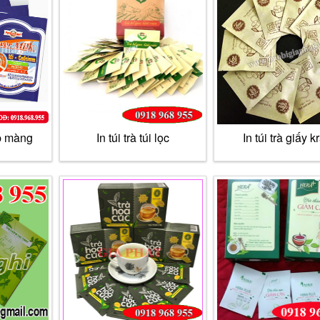
ép màng
In túi trà túi lọc
In túi trà giấy kr