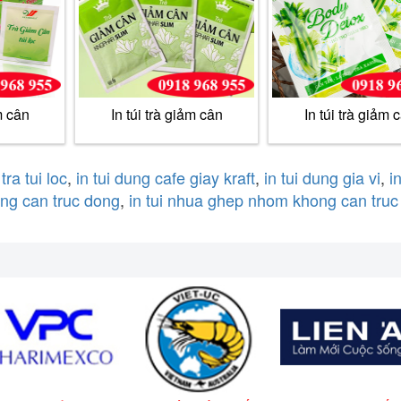
m cân
In túi trà giảm cân
In túi trà giảm 
 tra tui loc
,
in tui dung cafe giay kraft
,
in tui dung gia vi
,
i
ong can truc dong
,
in tui nhua ghep nhom khong can truc