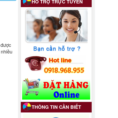
HỖ TRỢ TRỰC TUYẾN
In Poster
14/08/2017
8 năm trước.
 được
 nhiều
THÔNG TIN CẦN BIẾT