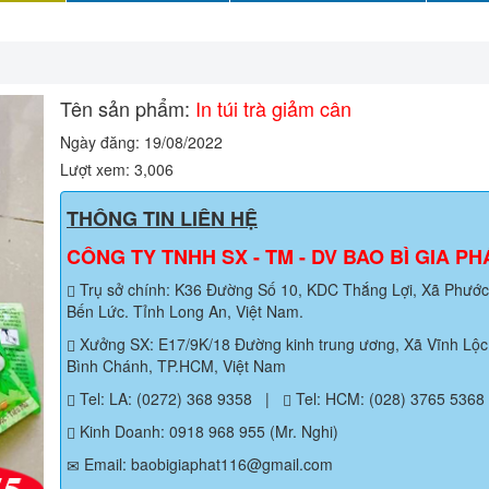
Tên sản phẩm:
In túi trà giảm cân
Ngày đăng: 19/08/2022
Lượt xem: 3,006
THÔNG TIN LIÊN HỆ
CÔNG TY TNHH SX - TM - DV BAO BÌ GIA PH
Trụ sở chính: K36 Đường Số 10, KDC Thắng Lợi, Xã Phước 
Bến Lức. Tỉnh Long An, Việt Nam.
Xưởng SX: E17/9K/18 Đường kinh trung ương, Xã Vĩnh Lộc 
Bình Chánh, TP.HCM, Việt Nam
Tel: LA: (0272) 368 9358
|
Tel: HCM: (028) 3765 5368
Kinh Doanh: 0918 968 955 (Mr. Nghi)
Email: baobigiaphat116@gmail.com