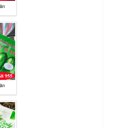
cân
cân