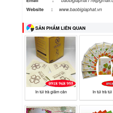
Email :
baobigiaphat116@gmail
Website :
www.baobigiaphat.vn
SẢN PHẨM LIÊN QUAN
In túi trà giảm cân
In túi trà túi