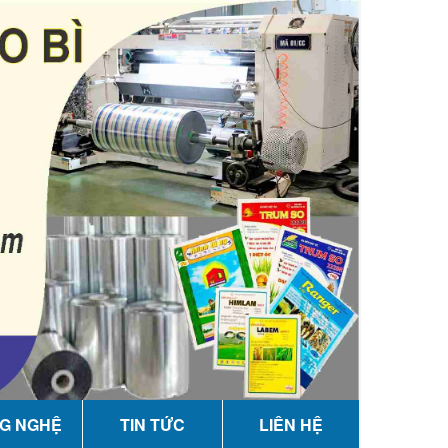
G NGHỆ
TIN TỨC
LIÊN HỆ