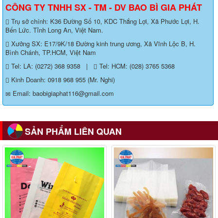
CÔNG TY TNHH SX - TM - DV BAO BÌ GIA PHÁT
Trụ sở chính: K36 Đường Số 10, KDC Thắng Lợi, Xã Phước Lợi, H.
Bến Lức. Tỉnh Long An, Việt Nam.
Xưởng SX: E17/9K/18 Đường kinh trung ương, Xã Vĩnh Lộc B, H.
Bình Chánh, TP.HCM, Việt Nam
Tel: LA: (0272) 368 9358
|
Tel: HCM: (028) 3765 5368
Kinh Doanh: 0918 968 955 (Mr. Nghi)
Email: baobigiaphat116@gmail.com
SẢN PHẨM LIÊN QUAN